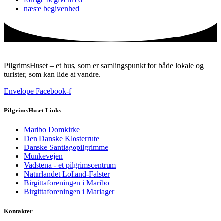
næste
begivenhed
PilgrimsHuset – et hus, som er samlingspunkt for både lokale og
turister, som kan lide at vandre.
Envelope
Facebook-f
PilgrimsHuset Links
Maribo Domkirke
Den Danske Klosterrute
Danske Santiagopilgrimme
Munkevejen
Vadstena - et pilgrimscentrum
Naturlandet Lolland-Falster
Birgittaforeningen i Maribo
Birgittaforeningen i Mariager
Kontakter