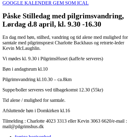
GOOGLE KALENDER
GEM SOM ICAL
Påske Stilledag med pilgrimsvandring,
Lørdag d.8 april, kl. 9.30 -16.30
En dag med bøn, stilhed, vandring og tid alene med mulighed for
samtale med pilgrimspræst Charlotte Backhaus og retræte-leder
Kevin McLaughlin.
Vi mødes kl. 9.30 i PilgrimsHuset (kaffe/te serveres)
Bøn i andagtsrum kl.10
Pilgrimsvandring kl.10.30 – ca.8km
Suppe/boller serveres ved tilbagekomst 12.30 (55kr)
Tid alene / mulighed for samtale.
Afsluttende bøn i Domkirken kl.16
Tilmelding : Charlotte 4023 3313 eller Kevin 3063 6620/e-mail :
mail@pilgrimshus.dk
forrige
begivenhed