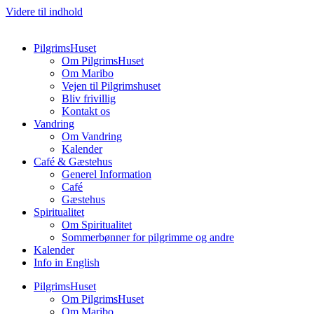
Videre til indhold
PilgrimsHuset
Om PilgrimsHuset
Om Maribo
Vejen til Pilgrimshuset
Bliv frivillig
Kontakt os
Vandring
Om Vandring
Kalender
Café & Gæstehus
Generel Information
Café
Gæstehus
Spiritualitet
Om Spiritualitet
Sommerbønner for pilgrimme og andre
Kalender
Info in English
PilgrimsHuset
Om PilgrimsHuset
Om Maribo