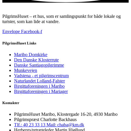
PilgrimsHuset – et hus, som er samlingspunkt for både lokale og
turister, som kan lide at vandre.
Envelope
Facebook-f
PilgrimsHuset Links
Maribo Domkirke
Den Danske Klosterrute
Danske Santiagopilgrimme
Munkevejen
Vadstena - et pilgrimscentrum
Naturlandet Lolland-Falster
Birgittaforeningen i Maribo
Birgittaforeningen i Mariager
Kontakter
PilgrimsHuset Maribo, Klostergade 16-20, 4930 Maribo
Pilgrimspræst Charlotte Backhaus
Tlf.: 40 23 33 13
Mail: chaba@km.dk
Herbergs/retræteleder Martin Hjøllund