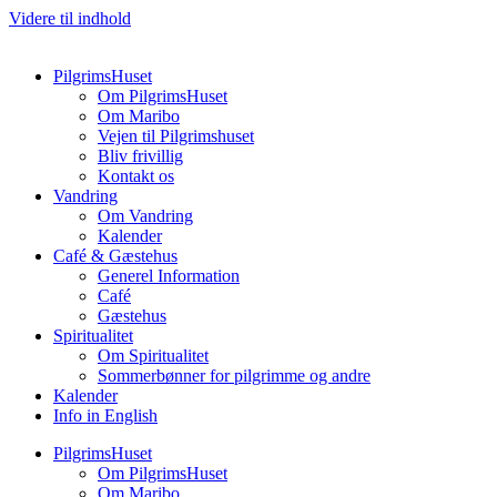
Videre til indhold
PilgrimsHuset
Om PilgrimsHuset
Om Maribo
Vejen til Pilgrimshuset
Bliv frivillig
Kontakt os
Vandring
Om Vandring
Kalender
Café & Gæstehus
Generel Information
Café
Gæstehus
Spiritualitet
Om Spiritualitet
Sommerbønner for pilgrimme og andre
Kalender
Info in English
PilgrimsHuset
Om PilgrimsHuset
Om Maribo