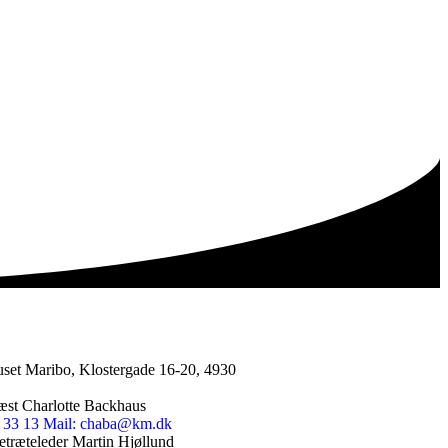
set Maribo, Klostergade 16-20, 4930
æst Charlotte Backhaus
3 33 13
Mail: chaba@km.dk
etræteleder Martin Hjøllund