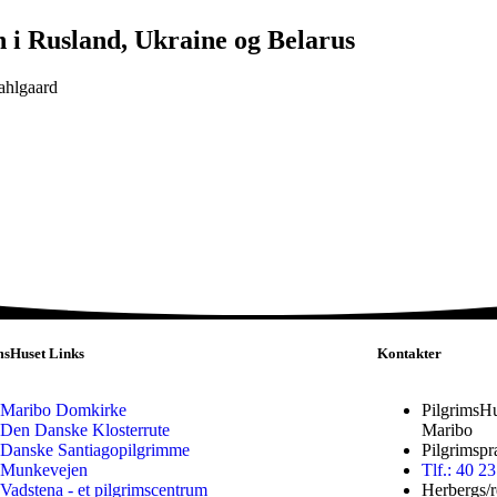
 i Rusland, Ukraine og Belarus
ahlgaard
msHuset Links
Kontakter
Maribo Domkirke
PilgrimsHu
Den Danske Klosterrute
Maribo
Danske Santiagopilgrimme
Pilgrimspr
Munkevejen
Tlf.: 40 2
Vadstena - et pilgrimscentrum
Herbergs/r