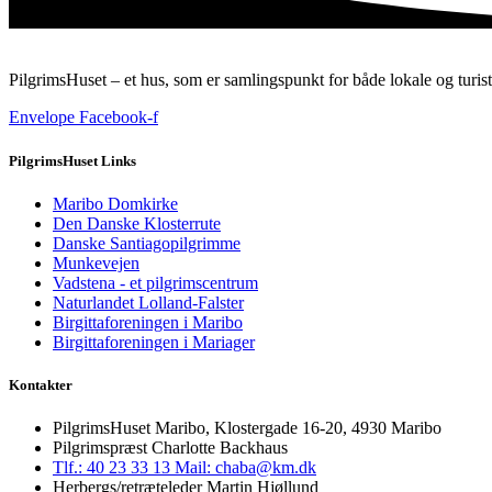
PilgrimsHuset – et hus, som er samlingspunkt for både lokale og turist
Envelope
Facebook-f
PilgrimsHuset Links
Maribo Domkirke
Den Danske Klosterrute
Danske Santiagopilgrimme
Munkevejen
Vadstena - et pilgrimscentrum
Naturlandet Lolland-Falster
Birgittaforeningen i Maribo
Birgittaforeningen i Mariager
Kontakter
PilgrimsHuset Maribo, Klostergade 16-20, 4930 Maribo
Pilgrimspræst Charlotte Backhaus
Tlf.: 40 23 33 13
Mail: chaba@km.dk
Herbergs/retræteleder Martin Hjøllund