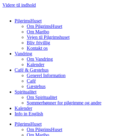
Videre til indhold
PilgrimsHuset
Om PilgrimsHuset
Om Maribo
Vejen til Pilgrimshuset
Bliv frivillig
Kontakt os
Vandring
Om Vandring
Kalender
Café & Gæstehus
Generel Information
Café
Gæstehus
Spiritualitet
Om Spiritualitet
Sommerbønner for pilgrimme og andre
Kalender
Info in English
PilgrimsHuset
Om PilgrimsHuset
Om Maribo