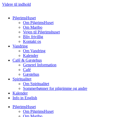
Videre til indhold
PilgrimsHuset
Om PilgrimsHuset
Om Maribo
Vejen til Pilgrimshuset
Bliv frivillig
Kontakt os
Vandring
Om Vandring
Kalender
Café & Gæstehus
Generel Information
Café
Gæstehus
Spiritualitet
Om Spiritualitet
Sommerbønner for pilgrimme og andre
Kalender
Info in English
PilgrimsHuset
Om PilgrimsHuset
Om Maribo