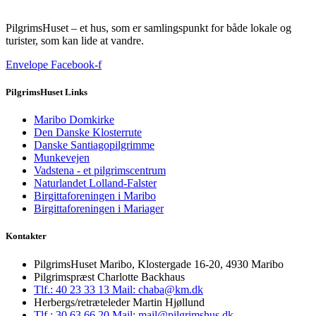
PilgrimsHuset – et hus, som er samlingspunkt for både lokale og
turister, som kan lide at vandre.
Envelope
Facebook-f
PilgrimsHuset Links
Maribo Domkirke
Den Danske Klosterrute
Danske Santiagopilgrimme
Munkevejen
Vadstena - et pilgrimscentrum
Naturlandet Lolland-Falster
Birgittaforeningen i Maribo
Birgittaforeningen i Mariager
Kontakter
PilgrimsHuset Maribo, Klostergade 16-20, 4930 Maribo
Pilgrimspræst Charlotte Backhaus
Tlf.: 40 23 33 13
Mail: chaba@km.dk
Herbergs/retræteleder Martin Hjøllund
Tlf.: 30 63 66 20
Mail: mail@pilgrimshus.dk