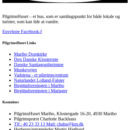
PilgrimsHuset – et hus, som er samlingspunkt for både lokale og
turister, som kan lide at vandre.
Envelope
Facebook-f
PilgrimsHuset Links
Maribo Domkirke
Den Danske Klosterrute
Danske Santiagopilgrimme
Munkevejen
Vadstena - et pilgrimscentrum
Naturlandet Lolland-Falster
Birgittaforeningen i Maribo
Birgittaforeningen i Mariager
Kontakter
PilgrimsHuset Maribo, Klostergade 16-20, 4930 Maribo
Pilgrimspræst Charlotte Backhaus
Tlf.: 40 23 33 13
Mail: chaba@km.dk
Herbergs/retræteleder Martin Hjøllund