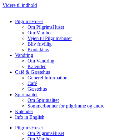
Videre til indhold
PilgrimsHuset
Om PilgrimsHuset
Om Maribo
Vejen til Pilgrimshuset
Bliv frivillig
Kontakt os
Vandring
Om Vandring
Kalender
Café & Gæstehus
Generel Information
Café
Gæstehus
Spiritualitet
Om Spiritualitet
Sommerbønner for pilgrimme og andre
Kalender
Info in English
PilgrimsHuset
Om PilgrimsHuset
Om Maribo