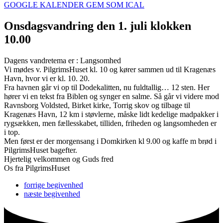
GOOGLE KALENDER
GEM SOM ICAL
Onsdagsvandring den 1. juli klokken
10.00
Dagens vandretema er : Langsomhed
Vi mødes v. PilgrimsHuset kl. 10 og kører sammen ud til Kragenæs
Havn, hvor vi er kl. 10. 20.
Fra havnen går vi op til Dodekalitten, nu fuldtallig… 12 sten. Her
hører vi en tekst fra Biblen og synger en salme. Så går vi videre mod
Ravnsborg Voldsted, Birket kirke, Torrig skov og tilbage til
Kragenæs Havn, 12 km i støvlerne, måske lidt kedelige madpakker i
rygsækken, men fællesskabet, tilliden, friheden og langsomheden er
i top.
Men først er der morgensang i Domkirken kl 9.00 og kaffe m brød i
PilgrimsHuset bagefter.
Hjertelig velkommen og Guds fred
Os fra PilgrimsHuset
forrige
begivenhed
næste
begivenhed