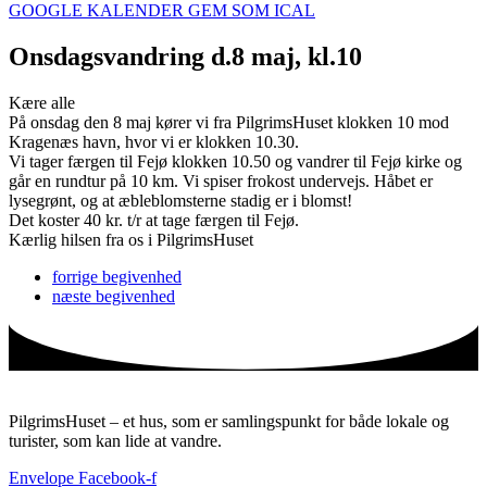
GOOGLE KALENDER
GEM SOM ICAL
Onsdagsvandring d.8 maj, kl.10
Kære alle
På onsdag den 8 maj kører vi fra PilgrimsHuset klokken 10 mod
Kragenæs havn, hvor vi er klokken 10.30.
Vi tager færgen til Fejø klokken 10.50 og vandrer til Fejø kirke og
går en rundtur på 10 km. Vi spiser frokost undervejs. Håbet er
lysegrønt, og at æbleblomsterne stadig er i blomst!
Det koster 40 kr. t/r at tage færgen til Fejø.
Kærlig hilsen fra os i PilgrimsHuset
forrige
begivenhed
næste
begivenhed
PilgrimsHuset – et hus, som er samlingspunkt for både lokale og
turister, som kan lide at vandre.
Envelope
Facebook-f