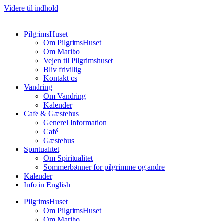
Videre til indhold
PilgrimsHuset
Om PilgrimsHuset
Om Maribo
Vejen til Pilgrimshuset
Bliv frivillig
Kontakt os
Vandring
Om Vandring
Kalender
Café & Gæstehus
Generel Information
Café
Gæstehus
Spiritualitet
Om Spiritualitet
Sommerbønner for pilgrimme og andre
Kalender
Info in English
PilgrimsHuset
Om PilgrimsHuset
Om Maribo