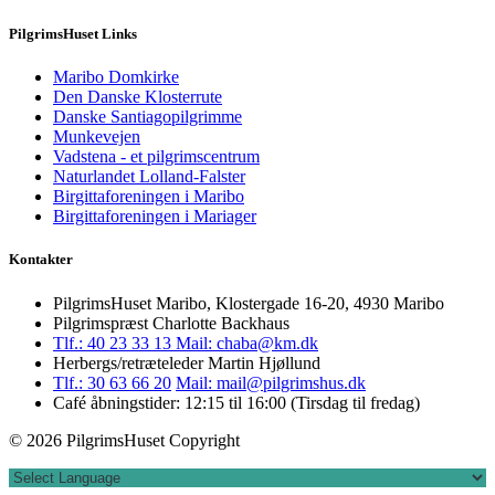
PilgrimsHuset Links
Maribo Domkirke
Den Danske Klosterrute
Danske Santiagopilgrimme
Munkevejen
Vadstena - et pilgrimscentrum
Naturlandet Lolland-Falster
Birgittaforeningen i Maribo
Birgittaforeningen i Mariager
Kontakter
PilgrimsHuset Maribo, Klostergade 16-20, 4930 Maribo
Pilgrimspræst Charlotte Backhaus
Tlf.: 40 23 33 13
Mail: chaba@km.dk
Herbergs/retræteleder Martin Hjøllund
Tlf.: 30 63 66 20
Mail: mail@pilgrimshus.dk
Café åbningstider: 12:15 til 16:00 (Tirsdag til fredag)
© 2026 PilgrimsHuset Copyright