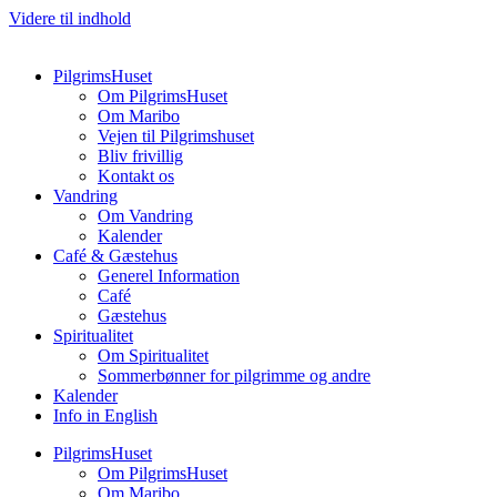
Videre til indhold
PilgrimsHuset
Om PilgrimsHuset
Om Maribo
Vejen til Pilgrimshuset
Bliv frivillig
Kontakt os
Vandring
Om Vandring
Kalender
Café & Gæstehus
Generel Information
Café
Gæstehus
Spiritualitet
Om Spiritualitet
Sommerbønner for pilgrimme og andre
Kalender
Info in English
PilgrimsHuset
Om PilgrimsHuset
Om Maribo