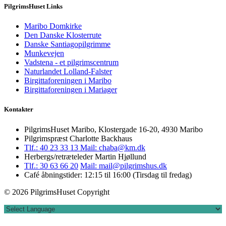
PilgrimsHuset Links
Maribo Domkirke
Den Danske Klosterrute
Danske Santiagopilgrimme
Munkevejen
Vadstena - et pilgrimscentrum
Naturlandet Lolland-Falster
Birgittaforeningen i Maribo
Birgittaforeningen i Mariager
Kontakter
PilgrimsHuset Maribo, Klostergade 16-20, 4930 Maribo
Pilgrimspræst Charlotte Backhaus
Tlf.: 40 23 33 13
Mail: chaba@km.dk
Herbergs/retræteleder Martin Hjøllund
Tlf.: 30 63 66 20
Mail: mail@pilgrimshus.dk
Café åbningstider: 12:15 til 16:00 (Tirsdag til fredag)
© 2026 PilgrimsHuset Copyright