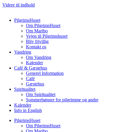
Videre til indhold
PilgrimsHuset
Om PilgrimsHuset
Om Maribo
Vejen til Pilgrimshuset
Bliv frivillig
Kontakt os
Vandring
Om Vandring
Kalender
Café & Gæstehus
Generel Information
Café
Gæstehus
Spiritualitet
Om Spiritualitet
Sommerbønner for pilgrimme og andre
Kalender
Info in English
PilgrimsHuset
Om PilgrimsHuset
Om Maribo