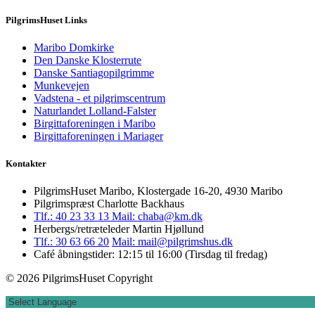
PilgrimsHuset Links
Maribo Domkirke
Den Danske Klosterrute
Danske Santiagopilgrimme
Munkevejen
Vadstena - et pilgrimscentrum
Naturlandet Lolland-Falster
Birgittaforeningen i Maribo
Birgittaforeningen i Mariager
Kontakter
PilgrimsHuset Maribo, Klostergade 16-20, 4930 Maribo
Pilgrimspræst Charlotte Backhaus
Tlf.: 40 23 33 13
Mail: chaba@km.dk
Herbergs/retræteleder Martin Hjøllund
Tlf.: 30 63 66 20
Mail: mail@pilgrimshus.dk
Café åbningstider: 12:15 til 16:00 (Tirsdag til fredag)
© 2026 PilgrimsHuset Copyright