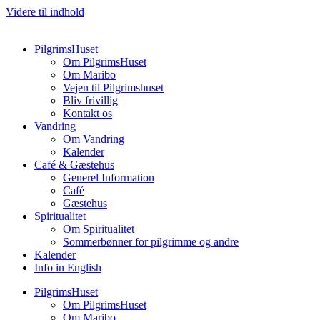
Videre til indhold
PilgrimsHuset
Om PilgrimsHuset
Om Maribo
Vejen til Pilgrimshuset
Bliv frivillig
Kontakt os
Vandring
Om Vandring
Kalender
Café & Gæstehus
Generel Information
Café
Gæstehus
Spiritualitet
Om Spiritualitet
Sommerbønner for pilgrimme og andre
Kalender
Info in English
PilgrimsHuset
Om PilgrimsHuset
Om Maribo