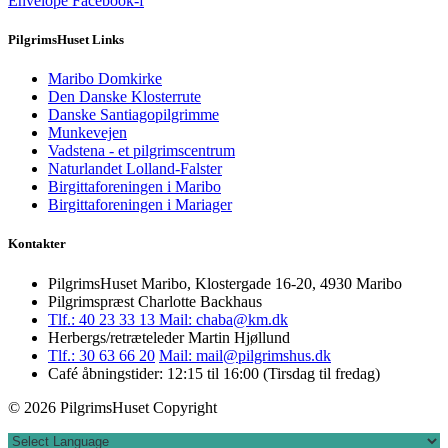
Envelope
Facebook-f
PilgrimsHuset Links
Maribo Domkirke
Den Danske Klosterrute
Danske Santiagopilgrimme
Munkevejen
Vadstena - et pilgrimscentrum
Naturlandet Lolland-Falster
Birgittaforeningen i Maribo
Birgittaforeningen i Mariager
Kontakter
PilgrimsHuset Maribo, Klostergade 16-20, 4930 Maribo
Pilgrimspræst Charlotte Backhaus
Tlf.: 40 23 33 13
Mail: chaba@km.dk
Herbergs/retræteleder Martin Hjøllund
Tlf.: 30 63 66 20
Mail: mail@pilgrimshus.dk
Café åbningstider: 12:15 til 16:00 (Tirsdag til fredag)
© 2026 PilgrimsHuset Copyright