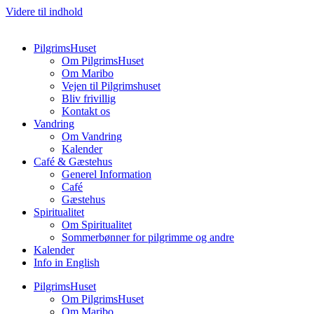
Videre til indhold
PilgrimsHuset
Om PilgrimsHuset
Om Maribo
Vejen til Pilgrimshuset
Bliv frivillig
Kontakt os
Vandring
Om Vandring
Kalender
Café & Gæstehus
Generel Information
Café
Gæstehus
Spiritualitet
Om Spiritualitet
Sommerbønner for pilgrimme og andre
Kalender
Info in English
PilgrimsHuset
Om PilgrimsHuset
Om Maribo