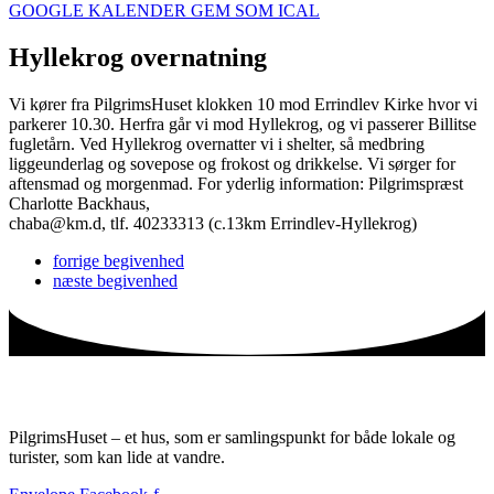
GOOGLE KALENDER
GEM SOM ICAL
Hyllekrog overnatning
Vi kører fra PilgrimsHuset klokken 10 mod Errindlev Kirke hvor vi
parkerer 10.30. Herfra går vi mod Hyllekrog, og vi passerer Billitse
fugletårn. Ved Hyllekrog overnatter vi i shelter, så medbring
liggeunderlag og sovepose og frokost og drikkelse. Vi sørger for
aftensmad og morgenmad. For yderlig information: Pilgrimspræst
Charlotte Backhaus,
chaba@km.d, tlf. 40233313 (c.13km Errindlev-Hyllekrog)
forrige
begivenhed
næste
begivenhed
PilgrimsHuset – et hus, som er samlingspunkt for både lokale og
turister, som kan lide at vandre.