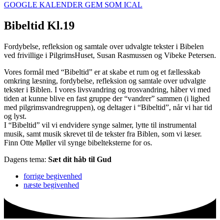
GOOGLE KALENDER
GEM SOM ICAL
Bibeltid Kl.19
Fordybelse, refleksion og samtale over udvalgte tekster i Bibelen
ved frivillige i PilgrimsHuset, Susan Rasmussen og Vibeke Petersen.
Vores formål med “Bibeltid” er at skabe et rum og et fællesskab
omkring læsning, fordybelse, refleksion og samtale over udvalgte
tekster i Biblen. I vores livsvandring og trosvandring, håber vi med
tiden at kunne blive en fast gruppe der “vandrer” sammen (i lighed
med pilgrimsvandregruppen), og deltager i “Bibeltid”, når vi har tid
og lyst.
I “Bibeltid” vil vi endvidere synge salmer, lytte til instrumental
musik, samt musik skrevet til de tekster fra Biblen, som vi læser.
Finn Otte Møller vil synge bibelteksterne for os.
Dagens tema:
Sæt dit håb til Gud
forrige
begivenhed
næste
begivenhed