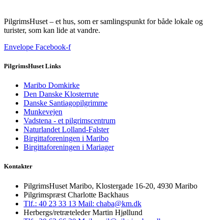
PilgrimsHuset – et hus, som er samlingspunkt for både lokale og
turister, som kan lide at vandre.
Envelope
Facebook-f
PilgrimsHuset Links
Maribo Domkirke
Den Danske Klosterrute
Danske Santiagopilgrimme
Munkevejen
Vadstena - et pilgrimscentrum
Naturlandet Lolland-Falster
Birgittaforeningen i Maribo
Birgittaforeningen i Mariager
Kontakter
PilgrimsHuset Maribo, Klostergade 16-20, 4930 Maribo
Pilgrimspræst Charlotte Backhaus
Tlf.: 40 23 33 13
Mail: chaba@km.dk
Herbergs/retræteleder Martin Hjøllund