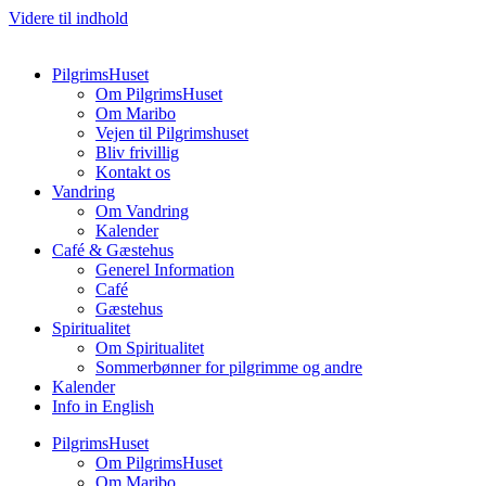
Videre til indhold
PilgrimsHuset
Om PilgrimsHuset
Om Maribo
Vejen til Pilgrimshuset
Bliv frivillig
Kontakt os
Vandring
Om Vandring
Kalender
Café & Gæstehus
Generel Information
Café
Gæstehus
Spiritualitet
Om Spiritualitet
Sommerbønner for pilgrimme og andre
Kalender
Info in English
PilgrimsHuset
Om PilgrimsHuset
Om Maribo